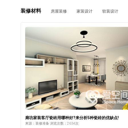
生间的空间大小，如果卫生间的面积比较小，可以选择独
式的洗手盆，这种洗手盆的造型美观，不会占用太大的空
装修材料
房屋装修
家装设计
软装设计
间，维修起来也更加方便。如果空间比较大的话，可以考
台式洗脸池，它的空间至少占据了一张小课桌的空间，不
上面可以放洗漱的用品，而且下面的柜子也可以放杂物
2、考虑深度和强度 在安装洗手盆的时候，深度和强
度是必须要考虑到位的洗手盆的深度和安装在上面的水龙
头，水流强度应该成正比，也就是说比较深的池子才可以
装水流强的龙头，如果洗手盆比较浅的话，又使用了粗大
水龙头，那么水会溅到身上。水盆的底部也要保证足够的
度，不能过于平坦。 3、池边稍高于台面 洗手盆的
池边要比台面略高一些，并且与台面相接的地方保持平滑
这样即便是水溅到台面上，在擦回池子的时候也不会受到
碍，清理台面非常简单。台面也要选择表面光滑的材料，
缘要保持圆滑，避免出现磕碰的情况。 上述内容介绍
是廊坊装修公司在安装洗手盆时会注意到的三个方面，别
只是小小的洗手盆，安装时也有很多注意事项。选择洗手
要考虑到种类以及空间，同时对于洗手盆的深度和强度也
注意到，另外还要考虑到安装位置的问题，全方面的考虑
廊坊家装客厅瓷砖用哪种好?来分析5种瓷砖的优缺点!
才能够使洗手盆安装的更加得当。
来源：装修准备 浏览次数：2634次