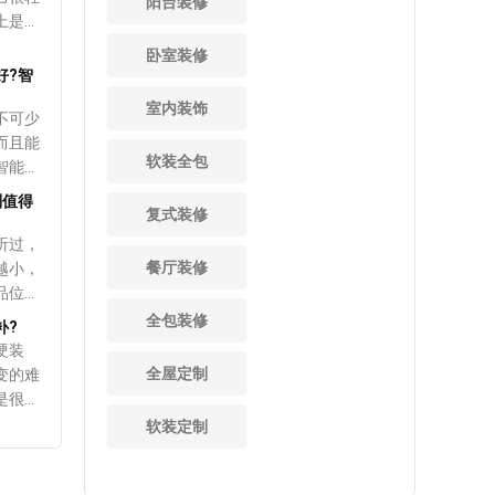
阳台装修
上面的
面以外，还要考虑到床垫的舒适程度，虽然表面没有任何破
绍，业
量比较
上是家
艺的细
后才可
损，但因为长时间使用床垫已经无法支撑身体。 3、床
这个问
面防水
济的推
纠纷。
薄膜。
卧室装修
垫的外观 业主应该定期检查床垫的外观，如果有明显的
在的优
高度。
型等方
会有
好?智
裂的
破损应该及时更换，而且有比较大的凹陷时，也应该马上换
且更新
在1.
意的软
以及怎
填充，
一张新的床垫，这样才能够保证睡眠，从而使身体更加健
室内装饰
会给家
重的轻
窗帘选
不可少
中。装
重的话
康。 4、睡眠的对比 业主也可以对床垫进行比较，
问题在
，业主
的方
而且能
也要根
完地板
比如说外出旅行或出差时，发现所睡的床垫比家里的床垫更
软装全包
什么已
先跟随
智能窗
够保证
否则这
加舒适，质量也更好，那么很有可能是因为自己的床垫已经
果，那
窗帘并
为智能
体工
补缝
则值得
出现问题，早就到了更换的时间，这样的床垫就不要再将就
，在做
复式装修
台在线
是否有
，合同
很关键
了。 通过上述内容的介绍，业主对于自己装修入住后，
照严格
以看到
能窗帘
公司逾
听过，
，则需
怎么判断是否床垫需要更换已经有所了解，如果业主早上起
要做到
时候千
主作出
责任也
餐厅装修
越小，
，需要
床后感觉身体不适，或者醒来的时间有所变化，很有可能是
要根据
是普通
公司全
廊坊装修后怎么清洗窗户?推荐几个小技巧!
品位，
上地
因为床垫导致的，另外还要检查床垫的外观，一旦有任何破
是多是
，那么
合同中
来源：装修准备 浏览次数：1747次
中有五
伸缩
全包装修
损都要及时进行更换。
补?
或者3
智能窗
为关心
些原则
，如果
硬装
日常生活中，大扫除是不可避免的，除了正常的擦洗之
配件
能窗帘
方面的
，接下
足够的
全屋定制
变的难
外，窗户的清理也很关键，因为在廊坊装修以后，长时间的
窗帘搭
间打开
应该将
 1、
起翘。
是很满
使用会导致玻璃和窗框上产生很多污渍油渍，而且清理起来
非是不
为智能
装修损
软装
板裂缝
软装也
软装定制
非常麻烦，接下来爱空间给大家具体说说怎么清洗窗户，希
况以及
去了拉
如果没
这样的
现出业
望这些小技巧可以帮助业主们解决难题。 1、使用中性
容易造
可以开
选择简
具体也
大家具
洗衣液 廊坊装修后清洗窗户，对于玻璃和铝材部分可以
质量不
优点
代风。
开裂，