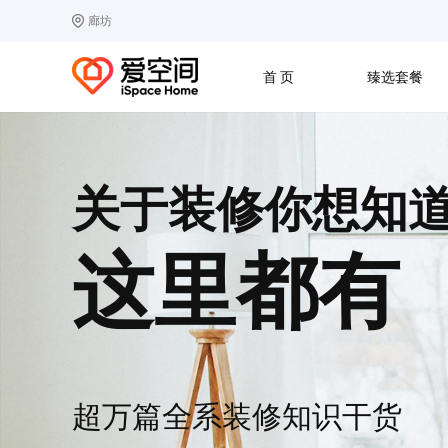
廊坊
选择城市
热门城市：
北
首 页
臻选套餐
B
北京
C
成都
G
广州
其他城市
J
济南
收房
设计
预算
合同
关于装修你想知
L
廊坊
S
上海
T
天津
太原
W
武汉
这里都有
Z
郑州
超万篇全系
装修知识干货