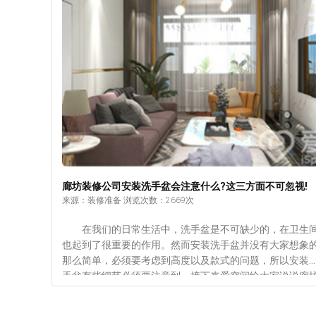
更加丰富，所以受到了很多业主的青睐。关键是这种窗帘
价格很合适，也有着很好的悬垂性，而且在保养和清洗的
候也不需要做特别处理，一般不会出现褪色或变形的情况
3、绒布窗帘 这种窗帘的手感很好，而且垂直线条
感特别强，另外在色彩方面也很出色，比较适合用在欧美
格的家庭当中。不过这种绒布的窗帘容易吸尘，所以要经
清洗。 4、棉麻窗帘 这种窗帘的环保性很强，同时
有着柔和的色泽，透气性也非常好用，在家里非常适合，
是弹性不是很好，所以在清洗之后容易出现缩水走形的情
况。 通过以上内容的介绍，业主们对于隔热窗帘用哪
材质好已经有所了解，在家装室内设计的过程中，窗帘也
不能忽视的，通常家里所用的窗帘都是布艺的，而这些窗
廊坊装修公司安装洗手盆会注意什么?这三方面不可忽视!
只是具有遮光的作用，如果想要达到好的隔热效果，可以
来源：装修准备 浏览次数：2669次
用阳光面料布艺。
在我们的日常生活中，洗手盆是不可缺少的，在卫生
也起到了很重要的作用。然而安装洗手盆并没有大家想象
那么简单，必须要考虑到高度以及款式的问题，所以安装
手盆有些细节必须要注意到，接下来爱空间给大家说说廊
装修公司安装洗手盆会注意到什么问题。 1、根据空间
来选择 廊坊装修公司在安装洗手盆的时候，会考虑到