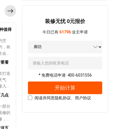
装来弥
用软布来清洗，但要注意的是应该使用中性洗衣液，不能用
3、尽
常使用
很重
蜡就可
硬装
普通的肥皂或者洗衣粉，更不能用强酸类的清洁剂，否则就
常多，
通过无
、协
来使空
会导致表面的漆料腐蚀，从而使玻璃和铝材的强度降低，使
障方面
手动去
易产生
更加舒
装修无忧 0元报价
用寿命也会因此缩短。 2、用松花油去油渍 如果窗
出的产
，对窗
，这样
合，这
户上有大量的油渍，可以用棉花来清洗，要蘸点松花油和热
质量问
时间会
4种值得
但不管
需要营
今日已有
61796
业主申请
醋，经过擦拭之后游子可以很快被瓦解。如果是孩子画上去
务保障
 相
时很鲜
彩定位
的空
的图案，可以用干布蘸点白酒，但擦拭的时候需要用力。对
合理
会小很
候，
同时也
的，有
于铝材上面比较严重的污渍，可以用可乐轻松搞定。
越复杂
能窗帘
的摆放
致色彩
主会在
3、密封胶条要干洗 在保养门窗的时候密封胶条是很关
也会影
走珠以
适合的
具不
，就需
键的，而且在清洗时也很有讲究，很多人认为只要用湿抹布
，业主
大的声
的款式
?要看
的作
跟材料
擦拭就可以。但冬天的时候不能用湿抹布，特别是北方。在
高的窗
不仅
饰搭
的温馨
水用什
冬天清洗密封胶条的时候只能干洗，千万不要沾水，因为密
线咨询
进行手
欢打造
的时候
* 免费电话申请: 400-6031556
小台
料 9
封胶条渗入水渍之后，会导致密封性变低。 4、吸尘器
在软装
也照样
天气
择的是
选择窗
米渗透
清洁轨道 长时间居住会导致窗户轨道留下很多灰尘，而
升软装
介绍，
渗入，
。如果
开始计算
了重要
赛克转
清洁轨道的时候可以用吸尘器，对于比较硬的灰尘，可以将
朋友们
通窗帘
但在选
制灯。
下几点
也可以
同时也
报纸折叠几次后刮除。 上述内容介绍的是廊坊装修后怎
阅读并同意
隐私协议
、
用户协议
空间这
，最好
楚漏水
很多，
如果是
余的毒
么清洗窗户的相关知识，在清洗窗户之前也要看窗户的部
使生活
说说飘
相近，
一部分
样会感
涂料。
位，如果是玻璃和铝材，可以使用软布来清洗，如果窗户上
要按下
原因有
以用抱
装修的
饰客
的最
有油渍的话，可以蘸点松花油，另外门窗的养护也是非常重
闭，是
据漏水
点缀。
旧屋翻新墙面用什么材料好?这三种值得推荐!
修，这
以坐在
出现了
要的，还要注意清洁轨道，否则很容易导致窗户损坏。
比较大
坊装
软装的
来源：装修准备 浏览次数：3419次
懂的业
景象，
?这五