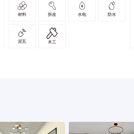
材料
拆改
水电
防水
泥瓦
木工