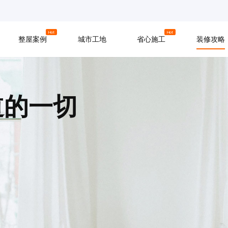
京
上海
广州
Hot
Hot
整屋案例
城市工地
省心施工
装修攻略
材料
拆改
水电
软装
入住
防水
泥瓦
木工
道的一切