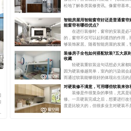
用砂纸轻轻打磨，打磨好了之后清除
的
进口而来的。 通过以上内容的介
墙面防水施工 因为卫生间的用水
松地了解各类装修资讯。像窗帘基本
品牌、数量以及价格等，同时施工工
污垢，然后再用干的软布擦干净，最
时
主们对于旧屋翻修墙面用墙衣怎么样
大，除了要考虑地面的防水以外，墙
家户户都会有的，而且伴随着市场经
节也要写清楚，避免在装修中产生
以重新做涂层，或者是贴上聚酯
。
题已经有所了解，可以看出强，一存
也是必不可少的，而且要涂到一定的
动，大家可以选择的窗帘在材质、造
3、工程损失 装修中不可避免的
智能房屋用智能窗帘好还是普通窗帘
2、更换地板 如果是地板板材开
势比较多，不仅修补起来很简单，而
如果是淋浴区的话，防水的高度要保持
面也多了起来。考虑到要达成令人满
能窗帘有哪些优点?
材料损耗的情况，但损耗要如何计算
话，情况不是很严重可以使用混合物
风
的时候更加方便，关键是绿色环保不
8米以上，最好是涂满整面墙，非承
装效果，通过装修咨询平台在线咨询
在进行装修时，窗帘的安装是必
样去选购材料，都必须要写在合同当
这样裂缝就可以得到解决。但开裂严
常
人的健康带来影响，但是因为材质的
墙体也要涂满。 通过以上的介绍
购技巧，也就成为了一些业主会选择
的，窗帘不仅可以起到遮挡的作用，
修中要用到很多材料，但具体的损耗
就需要把开裂的地板更换掉。在更换
清理的时候比较难。
们对于廊坊家装卫生间做防水要注意
式。究竟，窗帘该如何选择呢?不妨
够装饰家居。随着智能房屋的发展，
据装修材料的比例来计算，这样才能
之后，一定不能长时间被太阳暴晒，
只
经有所了解，如果想要保证防水的效
爱空间来看一看相关的情况! 1、
帘也出现在业主们的视线当中，但因
损耗在正常的范围之内。 4、具
样还会导致裂缝的出现。 3、修
装修房子全包如何搭配软装?五大原
么选择优质的防水材料是最为关键的
非褶皱越多越好 利用装修咨询平
窗帘的价格比较高，很多业主在考虑
期 为了避免出现工期延误的情况
收藏
隙 在安装地板的时候，缝隙也是
种
防水之前也要进行地面找平，并且按
咨询可以了解到，买窗帘的时候，可
必要安装。接下来爱空间告诉大家智
中应该写清楚具体的工期，如果装修
轻硬装重软装这句话想必大家都
的，如果地板之间的缝隙超过两毫米
是
的施工标准来进行，同时墙面防水也
产品上有的褶皱多有的褶皱少，这个
好还是普通窗帘好，相信可以帮助业
期的话应该承担一定的责任，具体的
因为硬装修越简单，室内的污染就会
要进行维修处理。情况较为严重的话
帘
位。
万不要认为褶皱越多的就越好，而是
选择。 智能房屋用智能窗帘好还
要明确。 以上内容介绍的是装修
而通过软装能够很好的体现出生活的
将所有的地板全部拆开，并且重新铺
使
实际的情况来确定，到底窗帘的褶皱
窗帘好 如果想要打造出智能房屋
包合同包括哪些内容的相关知识，在
但装修房子全包如何搭配软装呢?其
板，而且在铺地板的时候也需要预留
对硬装修不满意，可用哪些软装来弥
少。一般来说，窗帘褶皱是用到2.5倍
智能窗帘的选择是比较适合的，其实
包括了付款方式，这也是业主我们最
大原则是业主们需要收藏的，通过这
缝，因为地板会出现热胀冷缩的情况
装修是件很复杂的事情，尤其是
间
倍即可。 2、舍弃不必要的窗帘
帘操作起来非常简单，如果设置好智
的事情，同时还有材料以及施工工艺
可以使整体变得更加美观，更加实用
潮湿的话，也会导致膨胀。要是没有
修。一旦硬装完成之后，想要进行改
的
有些业主为了追求个性，会选择给
的开关时间，那么就会在设置好的时
细节，关于这方面业主一定要谨慎，
来看看爱空间给大家做出的介绍。
缝隙，那么很容易导致地板空鼓或者
度是比较大的，但很多业主对硬装不
洗
配上一些配件或者是辅料，这样做并
或关闭，而且也不需要反复设置，因
所有的材料信息填写清楚，另外还有
确定风格 装修房子全包如何搭配
以上内容介绍的是二手房改造地
意，其实对于硬装不足的地方，通过
坊
正确的，但需要了解到实际的使用情
窗帘也是带有记忆功能的。同时也省
失以及工期延误等情况。
呢?首先业主要做的就是确定风格，
怎么办的相关知识，如果业主存在着
可以进行改变的，好的软装也能够体
预算，不能只凭个人喜好行事，会很
开窗帘的时间，只需要按一下按钮就
有太多时间去管装修的话，业主可以
烦恼，可以使用这三个小窍门，不过
主的身份以及个性，接下来爱空间给
卫
成浪费现象。而且有些配件或辅料的
启或关闭。 智能窗帘有哪些
约的风格，比如说北欧风或者是现
要看裂缝的情况，如果只是表面漆层