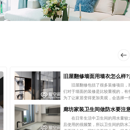
旧屋翻修包括了很多装修项目，
们对于墙面的装修是比较重视的，有
为了让家居变得更加美观，会选择一
装饰，其中强一是很多人的选择，但
业主在纠结，墙面用墙衣到底怎么样
预估我家工期
风格
来给大家分析一下墙衣的优劣势，相
在日常生活中卫生间的用水量较
帮助业主们作出判断。 墙衣
且使用的很频繁，所以卫生间的防水
1、修补简单 旧屋翻修墙面时，