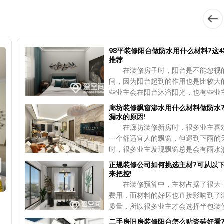
体说说，硬装不满意的话怎么通过软
立
过关，反而会影响到装修质感。 
1、智能效果好 为了方便大家日
2、色彩搭配 软装的色彩搭配是
面积较小的话，只要适当的补漆和打
补。 1、色彩定位 如果业主对
量选购大品牌的窗帘 窗帘品牌非
智能窗帘的性能上也有所创新，可以
要的，直接决定了家庭装修是否出彩
以，开裂的严重的话就需要更换掉。
修不满意的话，可以通过色彩的点缀
虑
而大家在选购窗帘时，考虑到服务保
线控制器就随意控制窗帘，不需要再
调。如果采用的是单调的色彩，很容
间变得更加简洁清爽，居住的环境会
过
的情况，还是要尽量选购大品牌所推
拉窗帘，而且也可以提前预约好时间
审美疲劳，可以使用相近的颜色搭配
适。对于餐厅的装修可以用暖色来配
。
品。这样一来，不用过于担心窗帘的
帘的打开或关闭进行设置，到了约定
98平装修阳台做防水用什么材料?这
视觉上没有冲突，看着也更加舒适。
样能够增加食欲，如果是书房的话，
推荐
题，一般大品牌都会有完善的售后服
自动进行移动。 2、静音效果好
是两种颜色还是三种颜色，都不能同
造出一个安逸的色彩环境。在进行色
在装修房子时，阳台是不能忽视
措施。 4、选购价格考虑是否
比传统的窗帘来说，智能窗帘的噪音
艳。 3、家具摆放 在软装的时
的时候，要考虑到每个空间的需求，
安
间，因为阳台起到的作用也是比较大
窗帘有着不同的价格，一般制作工艺
多，所以能够有完美的静音效果。智
家具是重头戏，首先要确定的是家具
要考虑到整体的搭配，这样才不会导
的
些业主会在阳台沐浴阳光，也有些业
对应的价格会越高，此外材质、大小
在运行的时候，使用的是优质的静音
位置以及空间尺寸，如果尺寸方面不
反差。 2、选择灯光 如今的灯
弧
阳台晾晒衣服，但如果选择后者的话
响到窗帘的价格。为了避免花冤枉钱
及齿轮皮带，所以摩擦时也不会产生
话，再好看的家具也没用，而且家具
廊坊装修飘窗渗水用什么材料做防水
仅是用来照明，而且也起到了装饰性
要做好防水，而防水的质量如何直接
可以根据实际使用情况来选择性价比
音。 3、多层次兼顾 智能窗帘
漏水的原因!
也要跟着家里的风格走。 4、灯
用，柔和的光线可以勾勒出每个房间
，
有关，下面来看看98平装修阳台做防
帘。 总而言之，装修咨询平台在
可以使用遥控器来控制，而且也可以
在廊坊装修新房时，很多业主喜
配 灯饰也有不同的风格，在选择
感，而且除了主光源以外也可以添加
阻
么材料好。 1、纳米渗透防水涂
窗帘选购技巧的现象不少见，而窗帘
动拉动，这样家中在停电之后，窗帘
一个舒适宜人的飘窗，但遇到下雨的
也要考虑到整体的装修风格，如果选
灯，这样氛围会更加温馨。 3、
边
8平装修阳台时，很多业主会选择纳
里面具备了一定的作用，选好了能提
可以进行移动。 通过上述内容的
时，很多业主发现飘窗总是会有雨水
简约风，那么应该选择简单点的灯饰
帘 在进行软装的时候，窗帘起到
的
防水涂料，这种涂料比较适合用在马
质感。至于更多与软装相关的资讯，
相信业主已经清楚智能窗帘好还是普
因此飘窗的防水也是不能够忽视的。
墙面用的是木饰面，最好使用木
正规装修公司如何挑选主材?可从以
性的作用，不仅可以用来调节光线，
看
的露天阳台，起到的防水效果很好，
如果有兴趣进行了解，可以保持对爱
好。如果真正想要拥有智能房屋的话
择防水材料的时候，业主首先要弄清
5、布艺搭配 布艺包括的种类有
来把控!
保护隐私，而且能够起到装饰功能。
盆
符合了国家的环保标准，里面没有多
一家装服务平台的关注。
是选择智能窗帘，因为智能窗帘可以
的原因是什么，接下来就给大家具体
如果选择窗帘的话，最好要跟主色调
在装修预算中，主材占据了很大
冬天的话，应该以素雅温馨为主，这
要
害化学物质，是一种值得推荐的防水
更加方便，在繁忙的工作之后，只需
窗渗水的相关知识。 飘窗渗水的
地毯可以考虑几何图案的，另外还可
费用，而材料的好坏也直接影响到了
觉更加温暖。 4、选择沙发 装
，
2、丙烯酸防水涂料 这种涂料
按钮，就可以对窗帘进行开启或者关
很多，而具体选择用什么材料也要根
枕或者靠垫这些鲜艳的小物件来
质量，所以很多业主才会选择半包装
厅的时候沙发是必不可少的，不仅可
大优点就是干燥的比较快，如果阳台
款非常好的智能产品，尤其适合房子
的原因而定： 1、飘窗渗水 廊
上述内容介绍的是装修房子全包搭配
样可以自己挑选材料，但对于完全不
上面聊天看电视，也可以作为家里的
二手房旧房装修阳台怎么贴瓷砖好看