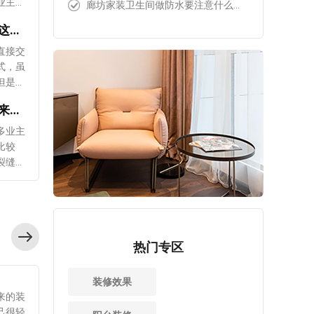
业主只
廊坊家装卫生间做防水要注意什么问题?这4点要做到位!
衣有任
中还有
装修公司全包合同包括哪些?这四点不可少!
就可
家说
一遍，
的4个
直接交
结为一
 1、
式，虽
痕迹。
多装修
自己装修入住怎样判断是否要换床垫?可根据这4点分辨!
但是也
木质
的效
装修合
来源：装修准备 浏览次数：1588次
而成，
二手房改造地板裂缝怎么办?来教你三个小窍门!
时间保
清楚装
出任何
不合
下来为
多业主
现在很多业主为了节省装修费用，会选择自己装修，在
材料。
话还会
主们提
比较
购买材料的时候也都以最优质的材料为主，但无论多贵的材
衣难
给业主
司全
裂缝的
料，也是有使用寿命的，比如说床垫。虽然很多床垫的质量
进行更
找平
是业主
，比如
非常好，但长时间使用也会给健康带来影响，那么究竟怎么
干净平
泥砂浆
该明确
或者是
判断出需要更换床垫呢?接下来爱空间为大家做出了详细的
的防水
而导致
情况和
么办
介绍。 1、起床的感受 自己装修入住以后，如果业
不需要
情况。
的情况
窍门。
主突然感觉早上起床时身体不舒服，出现了腰酸背痛的症
势 墙
中，所
最有利
现地
状，除了因为某种疾病或者身体疲劳以外，就应该考虑一下
热门专区
困难，
有涂满
工艺
面漆层
床垫的问题。舒适的床垫可以让人身心放松，睡醒之后会更
且它很
进入到
要的两
解决。
加舒适。 2、醒来的时间 如果业主醒来的时间跟以
者灰
果，除
装修效果
清晰明
先应该
前有所不同，比如说提前了很长时间，就应该对床垫进行检
因为国
和上下
来的装
就会影
时可以
查，是否是床垫质量问题引起的。不过除了要检查床垫的表
从国外
 4、
己很轻
材料的