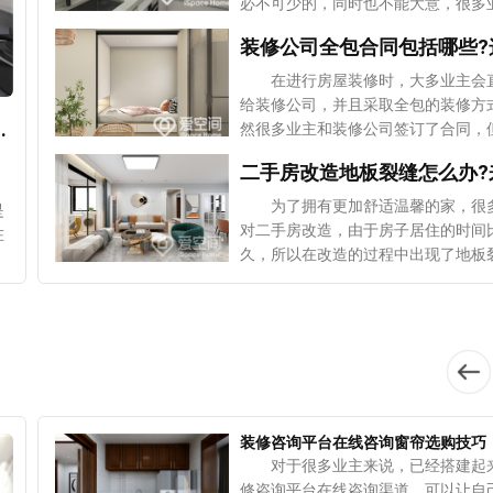
必不可少的，同时也不能大意，很多
者之所以会选择墙衣，是因为一旦墙
知道做完防水后要做闭水试验，但其
何污损的话，只要将污损的部分铲掉
很多需要注意的问题，接下来就给大
以，然后再用新料将铲掉的部分辊涂
说，廊坊家装卫生间做防水需要注意
在进行房屋装修时，大多业主会
就可以使修补后的墙衣跟原来的墙衣
要点，希望业主们可以引起重视。
报价
给装修公司，并且采取全包的装修方
1v1咨询设计师
体，而且在修补之后也没有明显的
选择好的材料 廊坊家装会用到很
质好?不同材质的优劣势!
然很多业主和装修公司签订了合同，
2、绿色环保 通常强力采用的是
材料，而材料的好坏直接决定了装修
出现了很多合同纠纷，这是因为签订
纤维和天然纤维，通过科学工艺制作
果，尤其是卫生间，因为这个空间长
同并不是件简单的事情，业主首先要
所以里面没有任何毒害，也不会挥发
持潮湿的环境，要是使用的防水材料
修公司全包合同都包括哪些内容，接
为了拥有更加舒适温馨的家，很
是
的化学成分，是一种非常环保的绿色
格，很容易出现渗漏的情况，严重的
大家介绍相关的知识，希望能够给业
对二手房改造，由于房子居住的时间
在
3、更新方便 长时间看一种墙
渗漏，到楼下给邻居带来困扰，并且
供帮助。 1、付款方式 装修公
久，所以在改造的过程中出现了地板
到
免会出现审美疲劳，如果想要对墙衣
带来很大损失。 2、进行地面
包合同中，付款方式是不可少的，这
现象，而导致这种现象的原因有很多
帘
新是非常方便的，只要原来的墙面是
在给卫生间做防水之前，应该先用水
和施工方都很关心的问题，合同中应
在安装地板的时候没有预留伸缩缝，
、
整的，而且地面是白色，同时有很好
找平地面，否则会因为地面的不平整
怎样付款，业主可以根据自身的装修
没有注重防潮。那么地板裂缝应该怎
艺
性能，就可以直接对墙衣进行施工，
防水层不均匀，因此出现渗漏的
装修公司进行协商，在保证自己权益
呢?下面爱空间给大家介绍了三个小
保
做任何特别的处理。 墙衣的劣
3、涂满防水涂料 在施工的过程
下，也要避免耽误装修的工期，选择
1、补漆打蜡 二手房改造时发
优
衣的最大缺陷就是在清理的时候比较
有的防水涂料都要涂抹到位，如果没
于自己的付款方式。 2、施工
板裂缝，应该及时进行处理，如果表
因为墙衣采用的是水溶性的材质，而
的话，空气中的水分很容易通过缝隙
装修合同中材料和施工工艺是非常重
开裂的面积比较小，通过打蜡和补漆
作
容易变脏，能够吸附空气中的烟味或
防水层中，从而降低防水层的防水效
装修咨询平台在线咨询窗帘选购技巧
个项目，必须要写在合同里，而且要
但面积较大或者是比较严重的话，首
尘。而且目前墙衣的价格也比较高，
了要考虑地面和墙面以外，地面接缝
对于很多业主来说，已经搭建起
确，不能存在模棱两可的情况，否则
将地板磨平，然后再涂刷油漆。磨平
面
内的生产厂家不是很多，大多数都是
管道与地面的接缝也要特别注意。
修咨询平台在线咨询渠道，可以让自
响到装修的效果。合同中一定要写明