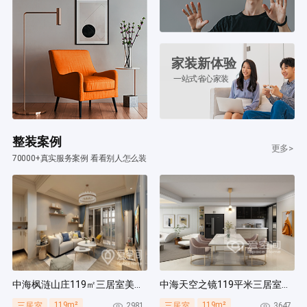
家装新体验
一站式省心家装
整装案例
更多>
70000+真实服务案例 看看别人怎么装
中海枫涟山庄119㎡三居室美式风装修案例
中海天空之镜119平米三居室北欧风装修案例
119m²
119m²
2981
3647
三居室
三居室