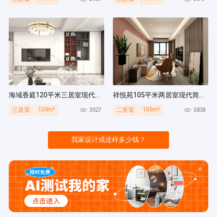
海域香庭120平米三居室现代简约风装修案例
祥悦苑105平米两居室现代简约风装修案例
120m²
105m²
3027
3838
三居室
二居室
我家设计成这样多少钱？