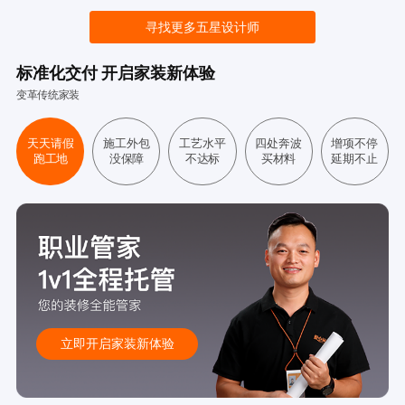
寻找更多五星设计师
标准化交付 开启家装新体验
变革传统家装
天天请假
施工外包
工艺水平
四处奔波
增项不停
跑工地
没保障
不达标
买材料
延期不止
立即开启家装新体验