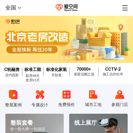
全国
70000+
CCTV-2
C轮融资
标准工期
标准化家装
家庭信赖之选
施工合作伙伴
业内首家
开创者
新房48天
老房55天
免费报价
城市工地
参观门店
整屋案例
专属设计
整装套餐
线上展厅
全一线大牌 一站搞定