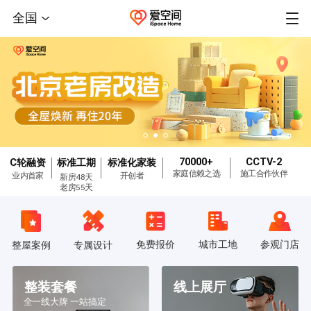
全国
70000+
CCTV-2
C轮融资
标准工期
标准化家装
家庭信赖之选
施工合作伙伴
业内首家
开创者
新房48天
老房55天
免费报价
城市工地
参观门店
整屋案例
专属设计
整装套餐
线上展厅
全一线大牌 一站搞定