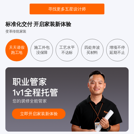
寻找更多五星设计师
标准化交付 开启家装新体验
变革传统家装
天天请假
施工外包
工艺水平
四处奔波
增项不停
跑工地
没保障
不达标
买材料
延期不止
立即开启家装新体验