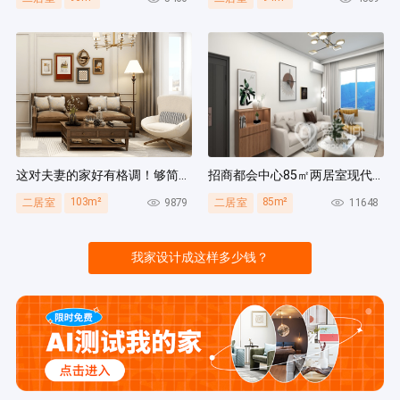
这对夫妻的家好有格调！够简洁还复古，好打扫卫生太贴心~
招商都会中心85㎡两居室现代简约风装修案例
103m²
85m²
9879
11648
二居室
二居室
我家设计成这样多少钱？