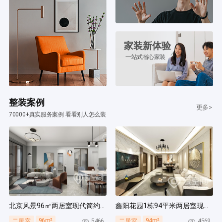
家装新体验
一站式省心家装
整装案例
更多>
70000+真实服务案例 看看别人怎么装
北京风景96㎡两居室现代简约风装修案例
鑫阳花园1栋94平米两居室现代简约风装修案例
96m²
94m²
5466
4569
二居室
二居室