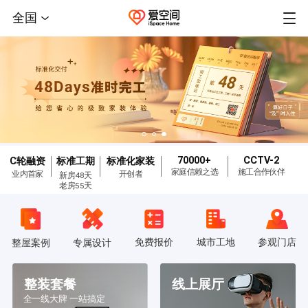
全国
70000+
CCTV-2
C轮融资
标准工期
标准化家装
家庭信赖之选
施工合作伙伴
业内首家
开创者
新房48天
老房55天
免费报价
城市工地
参观门店
整屋案例
专属设计
整装套餐
线上展厅
全一线大牌 一站搞定