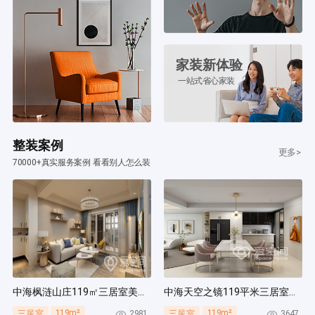
家装新体验
一站式省心家装
整装案例
更多>
70000+真实服务案例 看看别人怎么装
中海枫涟山庄119㎡三居室美式风装修案例
中海天空之镜119平米三居室北欧风装修案例
119m²
119m²
2981
3647
三居室
三居室