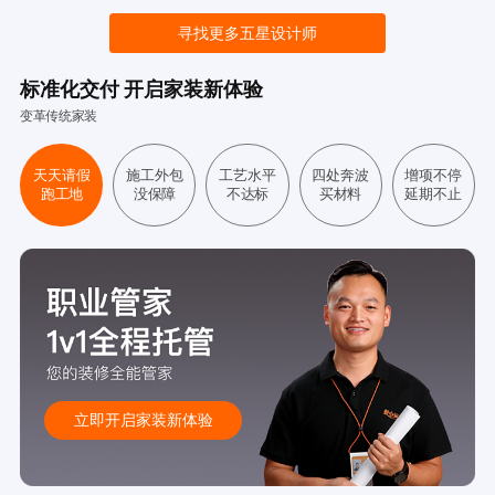
寻找更多五星设计师
标准化交付 开启家装新体验
变革传统家装
天天请假
施工外包
工艺水平
四处奔波
增项不停
跑工地
没保障
不达标
买材料
延期不止
立即开启家装新体验