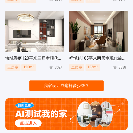
海域香庭120平米三居室现代简约风装修案例
祥悦苑105平米两居室现代简约风装修案例
120m²
105m²
3027
3838
三居室
二居室
我家设计成这样多少钱？