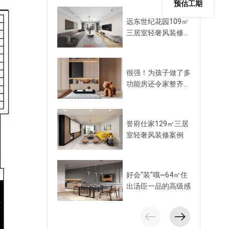
预估工期
远东世纪花园109㎡
三居室轻奢风装修案
例
很强！为孩子做了多
功能房还令家整齐显
大！收纳量也绝！
誉府仕家129㎡三居
室轻奢风装修案例
好会“装”哦~64㎡住
出汤臣一品的高级感