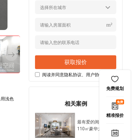
选择所在城市
电视背景墙以薄荷绿为底色，挂式电视机搭配白色地柜，呈现出一
m²
获取报价
阅读并同意
隐私协议
、
用户协议
免费规划
采用浅色
免费
相关案例
精准报价
最有爱的闺蜜房，
110㎡豪华大一居让
我们亲密无间