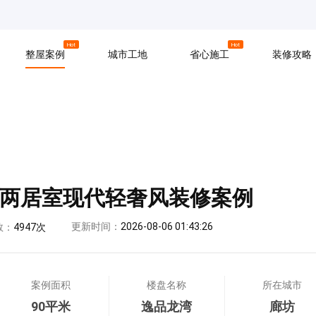
京
上海
广州
Hot
Hot
整屋案例
城市工地
省心施工
装修攻略
材料
拆改
水电
软装
入住
防水
泥瓦
木工
米两居室现代轻奢风装修案例
更新时间：
2026-08-06 01:43:26
数：
4947次
案例面积
楼盘名称
所在城市
90平米
逸品龙湾
廊坊