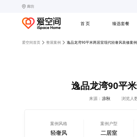
廊坊
选择城市
热门城市：
北
首 页
臻选套餐
B
北京
C
成都
爱空间首页
整屋案例
逸品龙湾90平米两居室现代轻奢风装修案例
G
广州
其他城市
J
济南
收房
设计
预算
合同
L
廊坊
S
上海
T
天津
太原
W
武汉
逸品龙湾90平
Z
郑州
来源：
凉秋
浏览人
案例风格
案例户型
轻奢风
二居室