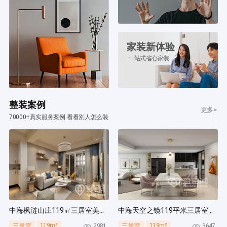
家装新体验
一站式省心家装
整装案例
更多>
70000+真实服务案例 看看别人怎么装
中海枫涟山庄119㎡三居室美式风装修案例
中海天空之镜119平米三居室北欧风装修案例
119m²
119m²
2981
3647
三居室
三居室