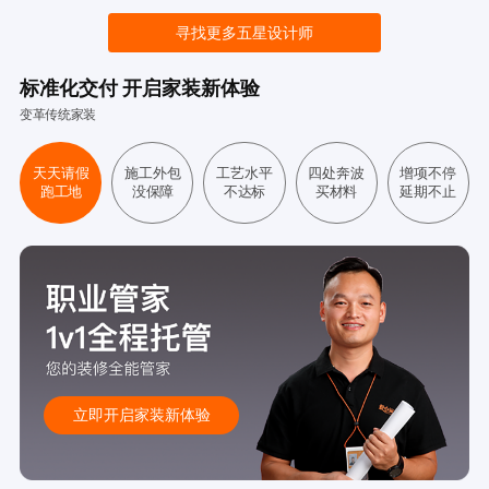
寻找更多五星设计师
标准化交付 开启家装新体验
变革传统家装
天天请假
施工外包
工艺水平
四处奔波
增项不停
跑工地
没保障
不达标
买材料
延期不止
立即开启家装新体验