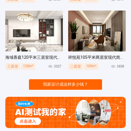
海域香庭120平米三居室现代简约风装修案例
祥悦苑105平米两居室现代简约风装修案例
120m²
105m²
3027
3838
三居室
二居室
我家设计成这样多少钱？