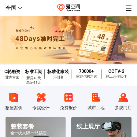
全国
70000+
CCTV-2
C轮融资
标准工期
标准化家装
家庭信赖之选
施工合作伙伴
业内首家
开创者
新房48天
老房55天
免费报价
城市工地
参观门店
整屋案例
专属设计
整装套餐
线上展厅
全一线大牌 一站搞定