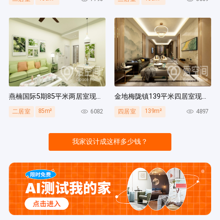
燕楠国际5期85平米两居室现代简约风装修案例
金地梅陇镇139平米四居室现代简约风装修案例
85m²
139m²
6082
4897
二居室
四居室
我家设计成这样多少钱？