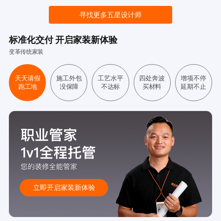
寻找更多五星设计师
标准化交付 开启家装新体验
变革传统家装
天天请假
施工外包
工艺水平
四处奔波
增项不停
跑工地
没保障
不达标
买材料
延期不止
立即开启家装新体验