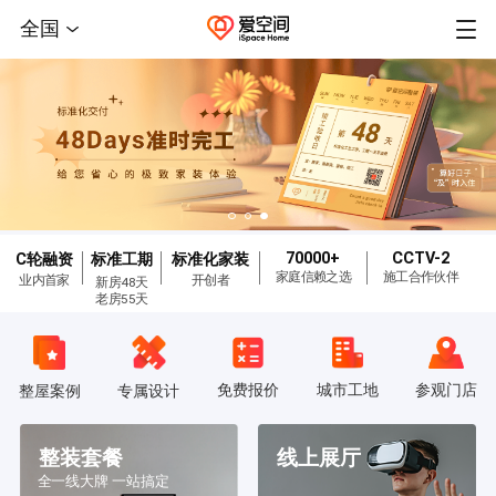
全国
70000+
CCTV-2
C轮融资
标准工期
标准化家装
家庭信赖之选
施工合作伙伴
业内首家
开创者
新房48天
老房55天
免费报价
城市工地
参观门店
整屋案例
专属设计
整装套餐
线上展厅
全一线大牌 一站搞定