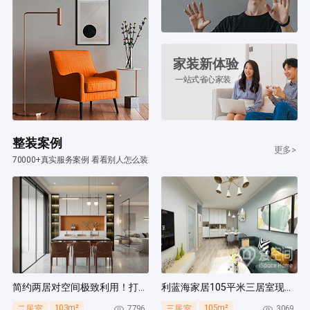
家装新体验
一站式省心家装
整装案例
更多>
70000+真实服务案例 看看别人怎么装
简约两居对空间极致利用！打造多组通顶柜，整齐能装！
利蓝海家居105平米三居室现代简约风装修案例
103m²
105m²
7796
3069
二居室
三居室