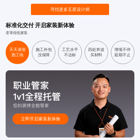
寻找更多五星设计师
标准化交付 开启家装新体验
变革传统家装
天天请假
施工外包
工艺水平
四处奔波
增项不停
跑工地
没保障
不达标
买材料
延期不止
立即开启家装新体验