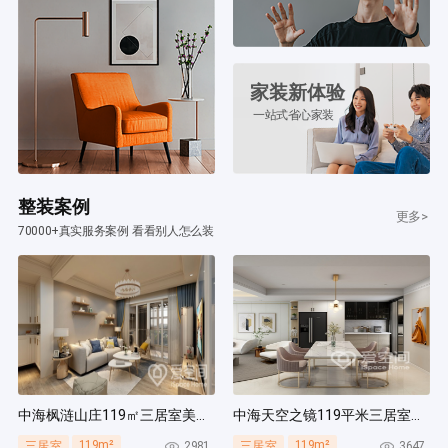
家装新体验
一站式省心家装
整装案例
更多>
70000+真实服务案例 看看别人怎么装
中海枫涟山庄119㎡三居室美式风装修案例
中海天空之镜119平米三居室北欧风装修案例
119m²
119m²
2981
3647
三居室
三居室