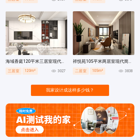
海域香庭120平米三居室现代简约风装修案例
祥悦苑105平米两居室现代简约风装修案例
120m²
105m²
3027
3838
三居室
二居室
我家设计成这样多少钱？