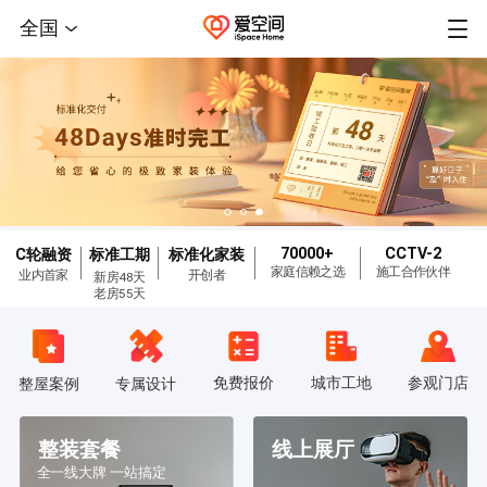
全国
70000+
CCTV-2
C轮融资
标准工期
标准化家装
家庭信赖之选
施工合作伙伴
业内首家
开创者
新房48天
老房55天
免费报价
城市工地
参观门店
整屋案例
专属设计
整装套餐
线上展厅
全一线大牌 一站搞定