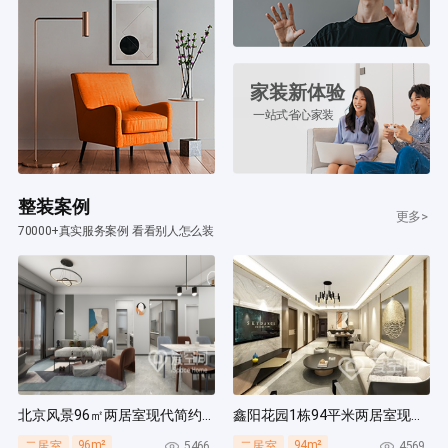
家装新体验
一站式省心家装
整装案例
更多>
70000+真实服务案例 看看别人怎么装
北京风景96㎡两居室现代简约风装修案例
鑫阳花园1栋94平米两居室现代简约风装修案例
96m²
94m²
5466
4569
二居室
二居室