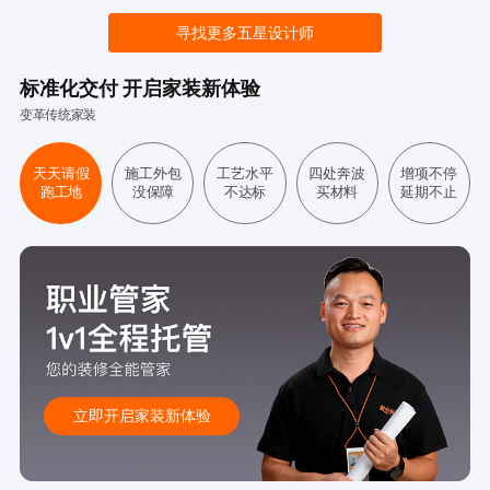
寻找更多五星设计师
标准化交付 开启家装新体验
变革传统家装
天天请假
施工外包
工艺水平
四处奔波
增项不停
跑工地
没保障
不达标
买材料
延期不止
立即开启家装新体验