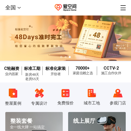
全国
70000+
CCTV-2
C轮融资
标准工期
标准化家装
家庭信赖之选
施工合作伙伴
业内首家
开创者
新房48天
老房55天
免费报价
城市工地
参观门店
整屋案例
专属设计
整装套餐
线上展厅
全一线大牌 一站搞定