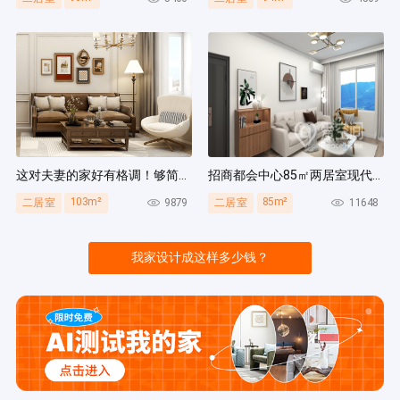
这对夫妻的家好有格调！够简洁还复古，好打扫卫生太贴心~
招商都会中心85㎡两居室现代简约风装修案例
103m²
85m²
9879
11648
二居室
二居室
我家设计成这样多少钱？