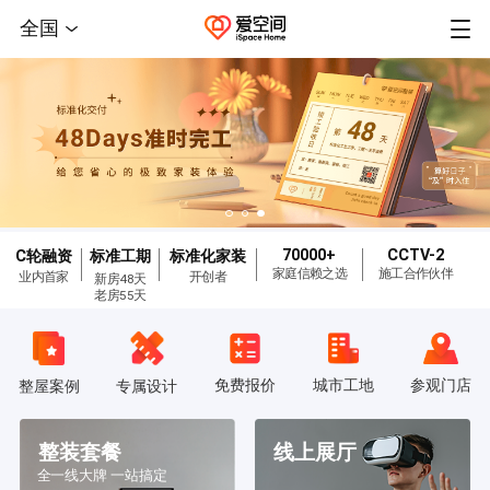
全国
70000+
CCTV-2
C轮融资
标准工期
标准化家装
家庭信赖之选
施工合作伙伴
业内首家
开创者
新房48天
老房55天
免费报价
城市工地
参观门店
整屋案例
专属设计
整装套餐
线上展厅
全一线大牌 一站搞定