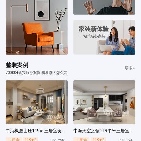
家装新体验
一站式省心家装
整装案例
更多>
70000+真实服务案例 看看别人怎么装
中海枫涟山庄119㎡三居室美式风装修案例
中海天空之镜119平米三居室北欧风装修案例
119m²
119m²
2981
3647
三居室
三居室