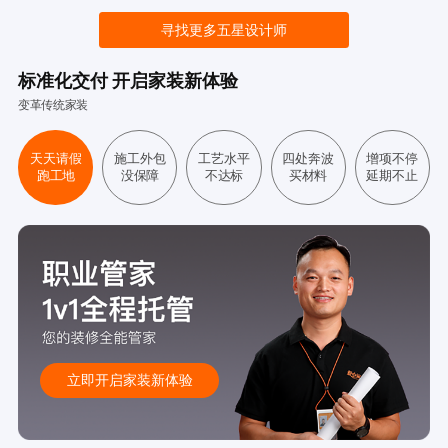
寻找更多五星设计师
标准化交付 开启家装新体验
变革传统家装
天天请假
施工外包
工艺水平
四处奔波
增项不停
跑工地
没保障
不达标
买材料
延期不止
立即开启家装新体验