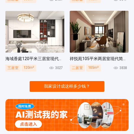
海域香庭120平米三居室现代简约风装修案例
祥悦苑105平米两居室现代简约风装修案例
120m²
105m²
3027
3838
三居室
二居室
我家设计成这样多少钱？