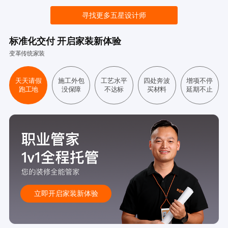
寻找更多五星设计师
标准化交付 开启家装新体验
变革传统家装
天天请假
施工外包
工艺水平
四处奔波
增项不停
跑工地
没保障
不达标
买材料
延期不止
立即开启家装新体验