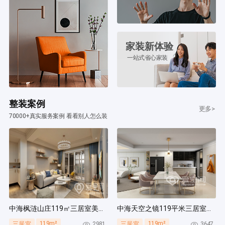
家装新体验
一站式省心家装
整装案例
更多>
70000+真实服务案例 看看别人怎么装
中海枫涟山庄119㎡三居室美式风装修案例
中海天空之镜119平米三居室北欧风装修案例
119m²
119m²
2981
3647
三居室
三居室