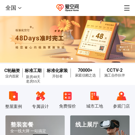
全国
70000+
CCTV-2
C轮融资
标准工期
标准化家装
家庭信赖之选
施工合作伙伴
业内首家
开创者
新房48天
老房55天
免费报价
城市工地
参观门店
整屋案例
专属设计
整装套餐
线上展厅
全一线大牌 一站搞定