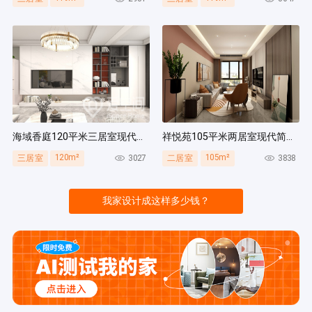
海域香庭120平米三居室现代简约风装修案例
祥悦苑105平米两居室现代简约风装修案例
120m²
105m²
3027
3838
三居室
二居室
我家设计成这样多少钱？